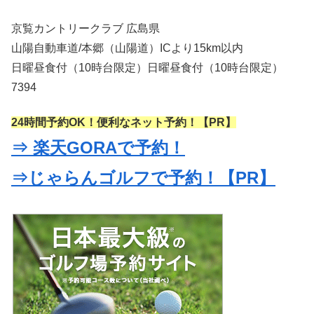
京覧カントリークラブ 広島県
山陽自動車道/本郷（山陽道）ICより15km以内
日曜昼食付（10時台限定）日曜昼食付（10時台限定）
7394
24時間予約OK！便利なネット予約！【PR】
⇒ 楽天GORAで予約！
⇒じゃらんゴルフで予約！【PR】